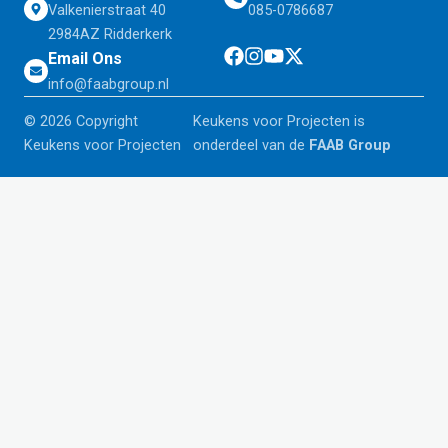
Valkenierstraat 40
085-0786687
2984AZ Ridderkerk
Email Ons
info@faabgroup.nl
© 2026 Copyright
Keukens voor Projecten is
Keukens voor Projecten
onderdeel van de
FAAB Group