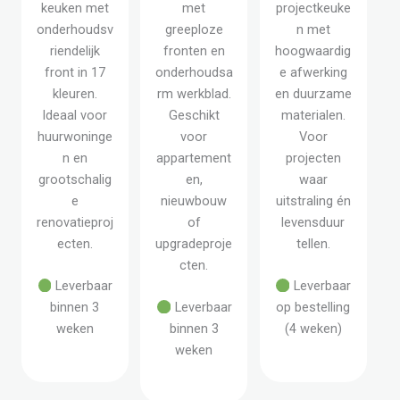
keuken met
met
projectkeuke
onderhoudsv
greeploze
n met
riendelijk
fronten en
hoogwaardig
front in 17
onderhoudsa
e afwerking
kleuren.
rm werkblad.
en duurzame
Ideaal voor
Geschikt
materialen.
huurwoninge
voor
Voor
n en
appartement
projecten
grootschalig
en,
waar
e
nieuwbouw
uitstraling én
renovatieproj
of
levensduur
ecten.
upgradeproje
tellen.
cten.
Leverbaar
Leverbaar
binnen 3
Leverbaar
op bestelling
weken
binnen 3
(4 weken)
weken