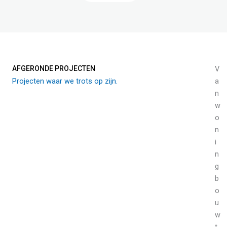
AFGERONDE PROJECTEN
V
Projecten waar we trots op zijn.
a
n
w
o
n
i
n
g
b
o
u
w
t