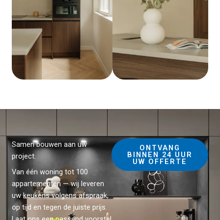
Samen bouwen aan uw
ONTVANG
BINNEN 24 UUR
project.
UW OFFERTE
Van één woning tot 100
appartementen — wij leveren
uw keukens volgens afspraak,
op tijd en tegen de juiste prijs.
Laat ons een passend voorstel