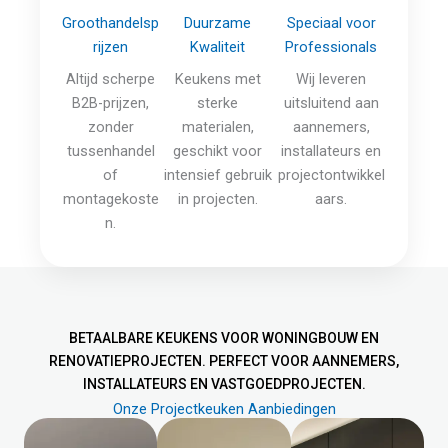
Groothandelsp
Duurzame
Speciaal voor
rijzen
Kwaliteit
Professionals
Altijd scherpe
Keukens met
Wij leveren
B2B-prijzen,
sterke
uitsluitend aan
zonder
materialen,
aannemers,
tussenhandel
geschikt voor
installateurs en
of
intensief gebruik
projectontwikkel
montagekoste
in projecten.
aars.
n.
BETAALBARE KEUKENS VOOR WONINGBOUW EN
RENOVATIEPROJECTEN. PERFECT VOOR AANNEMERS,
INSTALLATEURS EN VASTGOEDPROJECTEN.
Onze Projectkeuken Aanbiedingen